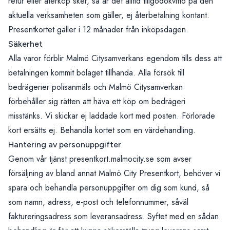
retur eller återköp sker, så är det alltid tillgodokvitto på den
aktuella verksamheten som gäller, ej återbetalning kontant.
Presentkortet gäller i 12 månader från inköpsdagen.
Säkerhet
Alla varor förblir Malmö Citysamverkans egendom tills dess att
betalningen kommit bolaget tillhanda. Alla försök till
bedrägerier polisanmäls och Malmö Citysamverkan
förbehåller sig rätten att häva ett köp om bedrägeri
misstänks. Vi skickar ej laddade kort med posten. Förlorade
kort ersätts ej. Behandla kortet som en värdehandling.
Hantering av personuppgifter
Genom vår tjänst
presentkort.malmocity.se
som avser
försäljning av bland annat Malmö City Presentkort, behöver vi
spara och behandla personuppgifter om dig som kund, så
som namn, adress, e-post och telefonnummer, såväl
faktureringsadress som leveransadress. Syftet med en sådan