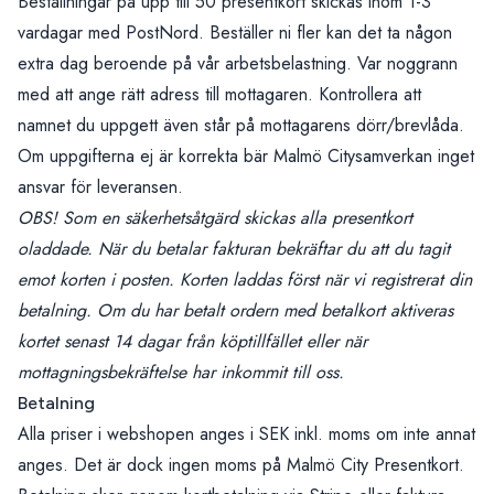
Beställningar på upp till 50 presentkort skickas inom 1-3
vardagar med PostNord. Beställer ni fler kan det ta någon
extra dag beroende på vår arbetsbelastning. Var noggrann
med att ange rätt adress till mottagaren. Kontrollera att
namnet du uppgett även står på mottagarens dörr/brevlåda.
Om uppgifterna ej är korrekta bär Malmö Citysamverkan inget
ansvar för leveransen.
OBS! Som en säkerhetsåtgärd skickas alla presentkort
oladdade. När du betalar fakturan bekräftar du att du tagit
emot korten i posten. Korten laddas först när vi registrerat din
betalning. Om du har betalt ordern med betalkort aktiveras
kortet senast 14 dagar från köptillfället eller när
mottagningsbekräftelse har inkommit till oss.
Betalning
Alla priser i webshopen anges i SEK inkl. moms om inte annat
anges. Det är dock ingen moms på Malmö City Presentkort.